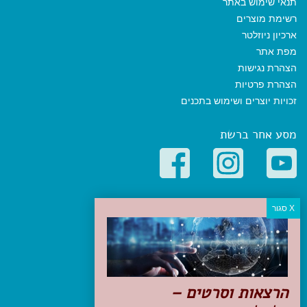
תנאי שימוש באתר
רשימת מוצרים
ארכיון ניוזלטר
מפת אתר
הצהרת נגישות
הצהרת פרטיות
זכויות יוצרים ושימוש בתכנים
מסע אחר ברשת
קטגוריות פופולריות
יעדים
טיולים בישראל
מלונות בוטיק בישראל
טיפים והמלצות
הרצאות וסרטים –
הכנות לנסיעה