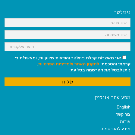
e
i
i
t
e
b
l
l
s
g
o
A
r
ניוזלטר
o
p
a
k
p
m
אני מאשר/ת קבלת ניוזלטר והודעות שיווקיות, ומאשר/ת כי
קראתי והסכמתי
לתקנון האתר
ולמדיניות הפרטיות
.
ניתן לבטל את ההרשמה בכל עת
מסע אחר אונליין
English
צור קשר
אודות
מידע למפרסמים