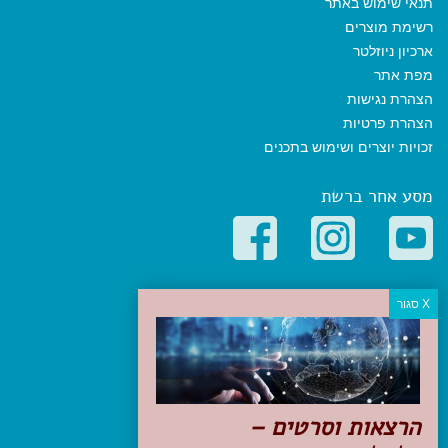
תנאי שימוש באתר
רשימת מוצרים
ארכיון ניוזלטר
מפת אתר
הצהרת נגישות
הצהרת פרטיות
זכויות יוצרים ושימוש בתכנים
מסע אחר ברשת
קטגוריות פופולריות
יעדים
טיולים בישראל
מלונות בוטיק בישראל
טיפים והמלצות
הרצאות וסרטים –
הכנות לנסיעה