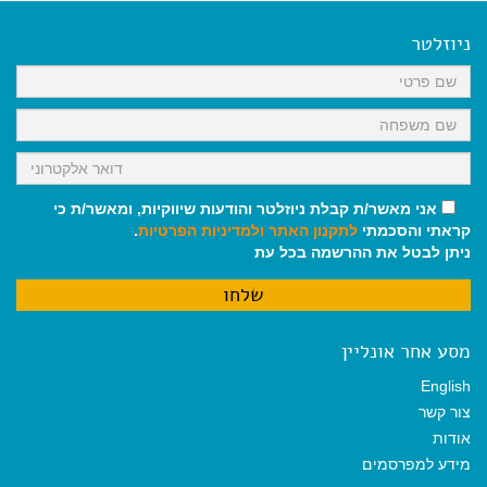
e
i
i
t
e
b
l
l
s
g
o
A
r
ניוזלטר
o
p
a
k
p
m
אני מאשר/ת קבלת ניוזלטר והודעות שיווקיות, ומאשר/ת כי
קראתי והסכמתי
לתקנון האתר
ולמדיניות הפרטיות
.
ניתן לבטל את ההרשמה בכל עת
מסע אחר אונליין
English
צור קשר
אודות
מידע למפרסמים