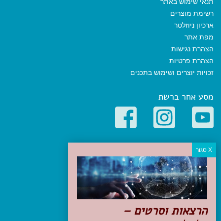
תנאי שימוש באתר
רשימת מוצרים
ארכיון ניוזלטר
מפת אתר
הצהרת נגישות
הצהרת פרטיות
זכויות יוצרים ושימוש בתכנים
מסע אחר ברשת
קטגוריות פופולריות
יעדים
טיולים בישראל
מלונות בוטיק בישראל
טיפים והמלצות
הרצאות וסרטים –
הכנות לנסיעה