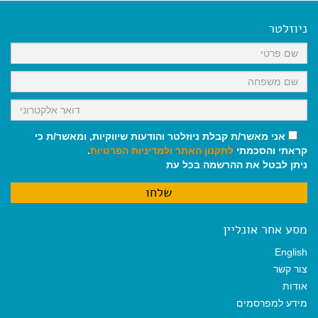
e
i
i
t
e
b
l
l
s
g
o
A
r
ניוזלטר
o
p
a
k
p
m
אני מאשר/ת קבלת ניוזלטר והודעות שיווקיות, ומאשר/ת כי
קראתי והסכמתי
לתקנון האתר
ולמדיניות הפרטיות
.
ניתן לבטל את ההרשמה בכל עת
מסע אחר אונליין
English
צור קשר
אודות
מידע למפרסמים