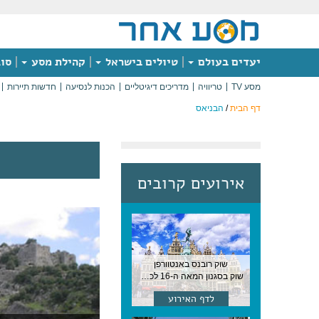
יעדים בעולם
טיולים בישראל
קהילת מסע
סוג
מסע TV
טריוויה
מדריכים דיגיטליים
הכנות לנסיעה
חדשות תיירות
דף הבית
/
הבניאס
אירועים קרובים
שוק רובנס באנטוורפן
שוק בסגנון המאה ה-16 לכבודו של הצייר המפורסם, בן העיר, נערך ב-15 באוגוסט באנטוורפן
לדף האירוע