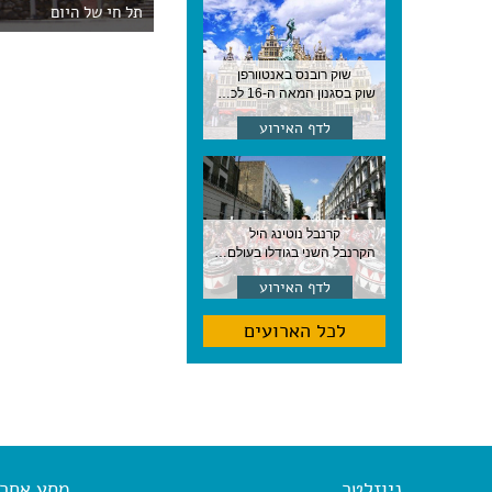
תל חי של היום
שוק רובנס באנטוורפן
שוק בסגנון המאה ה-16 לכבודו של הצייר המפורסם, בן העיר, נערך ב-15 באוגוסט באנטוורפן
לדף האירוע
קרנבל נוטינג היל
הקרנבל השני בגודלו בעולם, עם מוזיקה, תהלוכות ותחפושות. לונדון
לדף האירוע
לכל הארועים
ניוזלטר
מסע אחר א