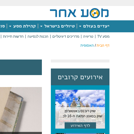
יעדים בעולם
טיולים בישראל
קהילת מסע
סוג
מסע TV
טריוויה
מדריכים דיגיטליים
הכנות לנסיעה
חדשות תיירות
דף הבית
/
האסופית
אירועים קרובים
שוק רובנס באנטוורפן
שוק בסגנון המאה ה-16 לכבודו של הצייר המפורסם, בן העיר, נערך ב-15 באוגוסט באנטוורפן
לדף האירוע