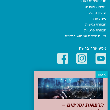
תנאי שימוש באתר
רשימת מוצרים
ארכיון ניוזלטר
מפת אתר
הצהרת נגישות
הצהרת פרטיות
זכויות יוצרים ושימוש בתכנים
מסע אחר ברשת
קטגוריות פופולריות
יעדים
טיולים בישראל
מלונות בוטיק בישראל
טיפים והמלצות
הרצאות וסרטים –
הכנות לנסיעה