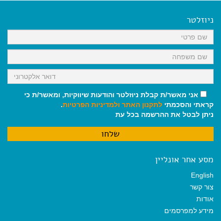
e
i
i
t
e
b
l
l
s
g
o
A
r
ניוזלטר
o
p
a
k
p
m
אני מאשר/ת קבלת ניוזלטר והודעות שיווקיות, ומאשר/ת כי
קראתי והסכמתי
לתקנון האתר
ולמדיניות הפרטיות
.
ניתן לבטל את ההרשמה בכל עת
מסע אחר אונליין
English
צור קשר
אודות
מידע למפרסמים