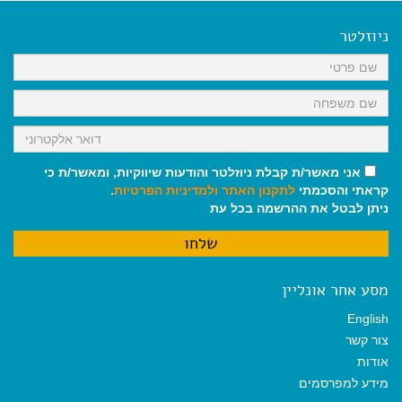
e
i
i
t
e
b
l
l
s
g
o
A
r
ניוזלטר
o
p
a
k
p
m
אני מאשר/ת קבלת ניוזלטר והודעות שיווקיות, ומאשר/ת כי
קראתי והסכמתי
לתקנון האתר
ולמדיניות הפרטיות
.
ניתן לבטל את ההרשמה בכל עת
מסע אחר אונליין
English
צור קשר
אודות
מידע למפרסמים