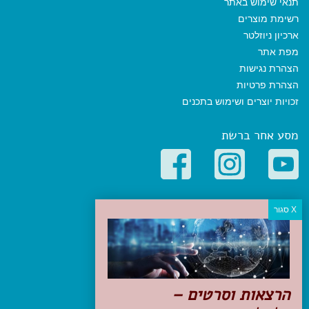
תנאי שימוש באתר
רשימת מוצרים
ארכיון ניוזלטר
מפת אתר
הצהרת נגישות
הצהרת פרטיות
זכויות יוצרים ושימוש בתכנים
מסע אחר ברשת
קטגוריות פופולריות
יעדים
טיולים בישראל
מלונות בוטיק בישראל
טיפים והמלצות
הרצאות וסרטים –
הכנות לנסיעה