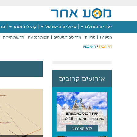
יעדים בעולם
טיולים בישראל
קהילת מסע
סוג
מסע TV
טריוויה
מדריכים דיגיטליים
הכנות לנסיעה
חדשות תיירות
דף הבית
/
האי בפין
אירועים קרובים
שוק רובנס באנטוורפן
שוק בסגנון המאה ה-16 לכבודו של הצייר המפורסם, בן העיר, נערך ב-15 באוגוסט באנטוורפן
לדף האירוע