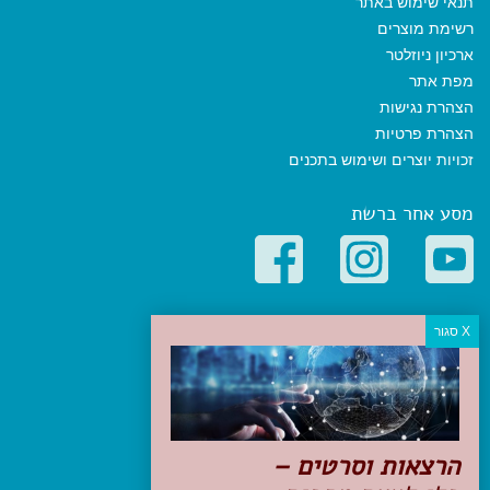
תנאי שימוש באתר
רשימת מוצרים
ארכיון ניוזלטר
מפת אתר
הצהרת נגישות
הצהרת פרטיות
זכויות יוצרים ושימוש בתכנים
מסע אחר ברשת
קטגוריות פופולריות
יעדים
טיולים בישראל
מלונות בוטיק בישראל
טיפים והמלצות
הרצאות וסרטים –
הכנות לנסיעה