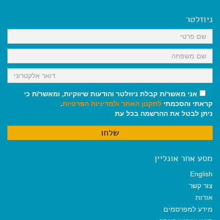
e
i
i
t
e
b
l
l
s
g
o
A
r
ניוזלטר
o
p
a
k
p
m
אני מאשר/ת קבלת ניוזלטר והודעות שיווקיות, ומאשר/ת כי
קראתי והסכמתי
לתקנון האתר
ולמדיניות הפרטיות
.
ניתן לבטל את ההרשמה בכל עת
מסע אחר אונליין
English
צור קשר
אודות
מידע למפרסמים