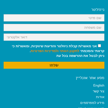
e
i
i
t
e
b
l
l
s
g
o
A
r
ניוזלטר
o
p
a
k
p
m
אני מאשר/ת קבלת ניוזלטר והודעות שיווקיות, ומאשר/ת כי
קראתי והסכמתי
לתקנון האתר
ולמדיניות הפרטיות
.
ניתן לבטל את ההרשמה בכל עת
מסע אחר אונליין
English
צור קשר
אודות
מידע למפרסמים