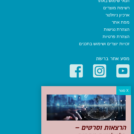
תנאי שימוש באתר
רשימת מוצרים
ארכיון ניוזלטר
מפת אתר
הצהרת נגישות
הצהרת פרטיות
זכויות יוצרים ושימוש בתכנים
מסע אחר ברשת
קטגוריות פופולריות
יעדים
טיולים בישראל
מלונות בוטיק בישראל
טיפים והמלצות
הרצאות וסרטים –
הכנות לנסיעה