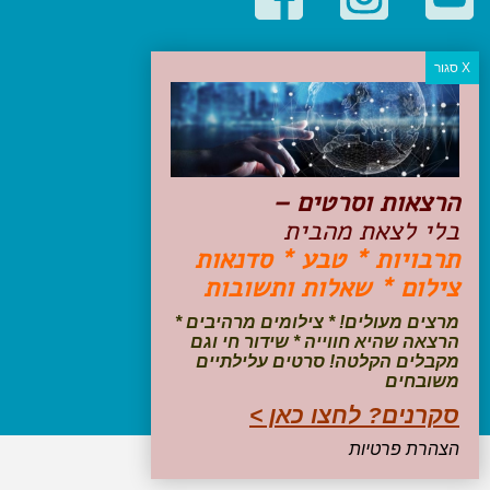
קטגוריות פופולריות
יעדים
טיולים בישראל
מלונות בוטיק בישראל
טיפים והמלצות
הרצאות וסרטים –
הכנות לנסיעה
בלי לצאת מהבית
טיולי ג'יפים
תרבויות * טבע * סדנאות
טיולים עם ילדים
צילום * שאלות ותשובות
שייט, הפלגות, קרוזים
דיגיטל
מרצים מעולים! * צילומים מרהיבים *
הרצאה שהיא חווייה * שידור חי וגם
עקבו אחרינו בפייסבוק
מקבלים הקלטה! סרטים עלילתיים
משובחים
סקרנים? לחצו כאן >
הצהרת פרטיות