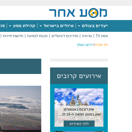
יעדים בעולם
טיולים בישראל
קהילת מסע
סוג
מסע TV
טריוויה
מדריכים דיגיטליים
הכנות לנסיעה
חדשות תיירות
דף הבית
/
דרום הגולן
אירועים קרובים
שוק רובנס באנטוורפן
שוק בסגנון המאה ה-16 לכבודו של הצייר המפורסם, בן העיר, נערך ב-15 באוגוסט באנטוורפן
לדף האירוע