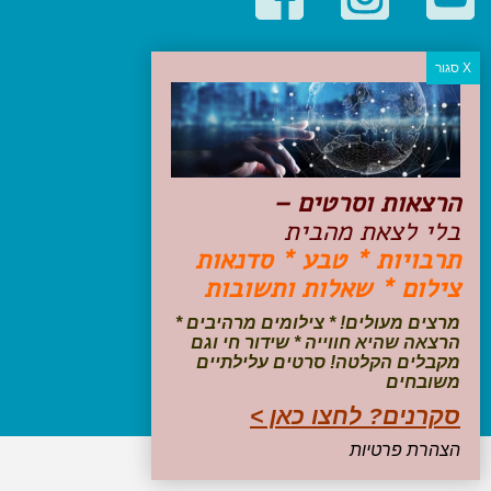
קטגוריות פופולריות
יעדים
טיולים בישראל
מלונות בוטיק בישראל
טיפים והמלצות
הרצאות וסרטים –
הכנות לנסיעה
בלי לצאת מהבית
טיולי ג'יפים
תרבויות * טבע * סדנאות
טיולים עם ילדים
צילום * שאלות ותשובות
שייט, הפלגות, קרוזים
דיגיטל
מרצים מעולים! * צילומים מרהיבים *
הרצאה שהיא חווייה * שידור חי וגם
עקבו אחרינו בפייסבוק
מקבלים הקלטה! סרטים עלילתיים
משובחים
סקרנים? לחצו כאן >
הצהרת פרטיות