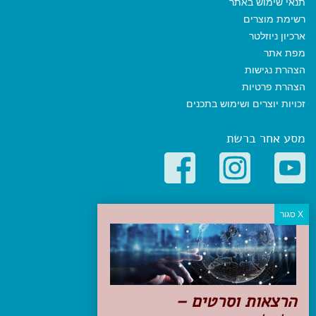
תנאי שימוש באתר
רשימת מוצרים
ארכיון ניוזלטר
מפת אתר
הצהרת נגישות
הצהרת פרטיות
זכויות יוצרים ושימוש בתכנים
מסע אחר ברשת
קטגוריות פופולריות
יעדים
טיולים בישראל
מלונות בוטיק בישראל
טיפים והמלצות
הרצאות וסרטים –
הכנות לנסיעה