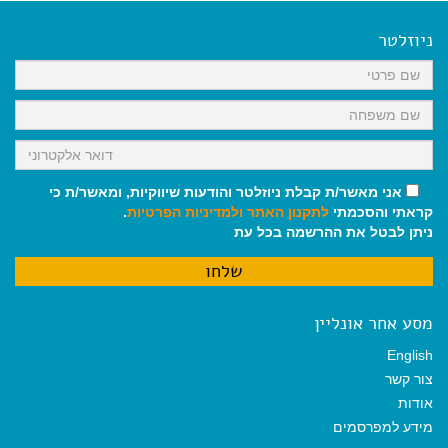
e
i
i
t
e
b
l
l
s
g
o
A
r
ניוזלטר
o
p
a
k
p
m
אני מאשר/ת קבלת ניוזלטר והודעות שיווקיות, ומאשר/ת כי
קראתי והסכמתי
לתקנון האתר
ולמדיניות הפרטיות
.
ניתן לבטל את ההרשמה בכל עת
מסע אחר אונליין
English
צור קשר
אודות
מידע למפרסמים