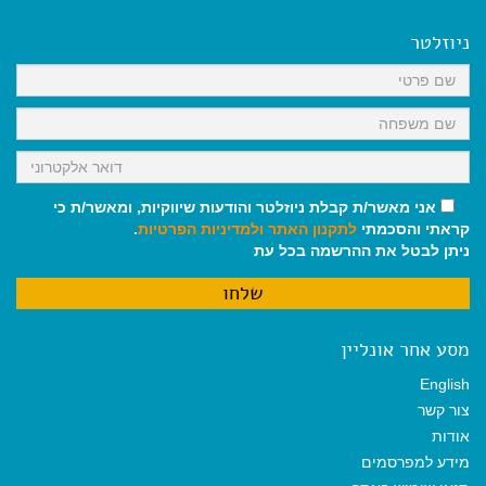
e
i
i
t
e
b
l
l
s
g
o
A
r
ניוזלטר
o
p
a
k
p
m
אני מאשר/ת קבלת ניוזלטר והודעות שיווקיות, ומאשר/ת כי
קראתי והסכמתי
לתקנון האתר
ולמדיניות הפרטיות
.
ניתן לבטל את ההרשמה בכל עת
מסע אחר אונליין
English
צור קשר
אודות
מידע למפרסמים