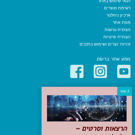
תנאי שימוש באתר
רשימת מוצרים
ארכיון ניוזלטר
מפת אתר
הצהרת נגישות
הצהרת פרטיות
זכויות יוצרים ושימוש בתכנים
מסע אחר ברשת
קטגוריות פופולריות
יעדים
טיולים בישראל
מלונות בוטיק בישראל
טיפים והמלצות
הרצאות וסרטים –
הכנות לנסיעה