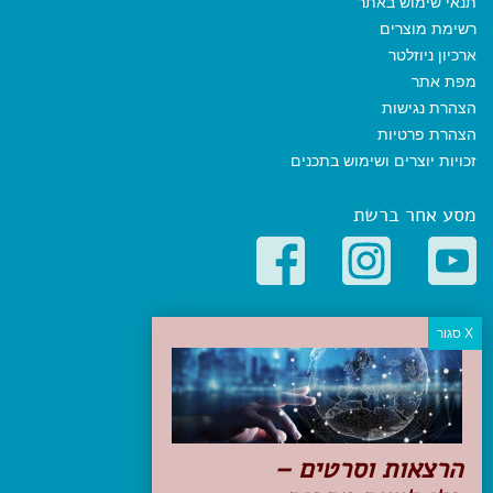
תנאי שימוש באתר
רשימת מוצרים
ארכיון ניוזלטר
מפת אתר
הצהרת נגישות
הצהרת פרטיות
זכויות יוצרים ושימוש בתכנים
מסע אחר ברשת
קטגוריות פופולריות
יעדים
טיולים בישראל
מלונות בוטיק בישראל
טיפים והמלצות
הרצאות וסרטים –
הכנות לנסיעה