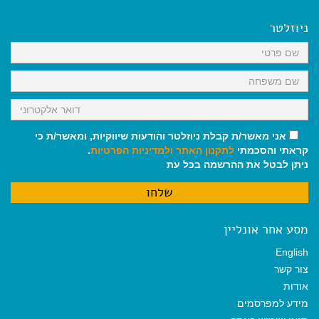
e
i
i
t
e
b
l
l
s
g
o
A
r
ניוזלטר
o
p
a
k
p
m
אני מאשר/ת קבלת ניוזלטר והודעות שיווקיות, ומאשר/ת כי
קראתי והסכמתי
לתקנון האתר
ולמדיניות הפרטיות
.
ניתן לבטל את ההרשמה בכל עת
מסע אחר אונליין
English
צור קשר
אודות
מידע למפרסמים