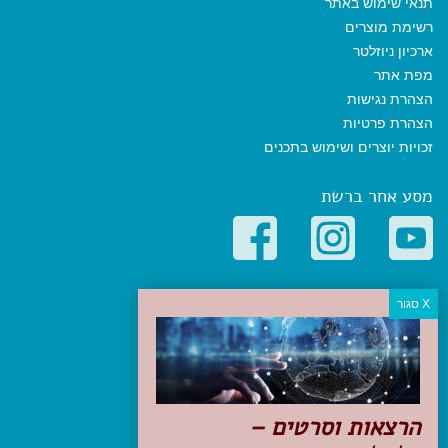
תנאי שימוש באתר
רשימת מוצרים
ארכיון ניוזלטר
מפת אתר
הצהרת נגישות
הצהרת פרטיות
זכויות יוצרים ושימוש בתכנים
מסע אחר ברשת
קטגוריות פופולריות
יעדים
טיולים בישראל
מלונות בוטיק בישראל
טיפים והמלצות
הרצאות וסרטים –
הכנות לנסיעה