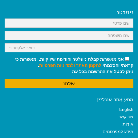
e
i
i
t
e
b
l
l
s
g
o
A
r
ניוזלטר
o
p
a
k
p
m
אני מאשר/ת קבלת ניוזלטר והודעות שיווקיות, ומאשר/ת כי
קראתי והסכמתי
לתקנון האתר
ולמדיניות הפרטיות
.
ניתן לבטל את ההרשמה בכל עת
מסע אחר אונליין
English
צור קשר
אודות
מידע למפרסמים