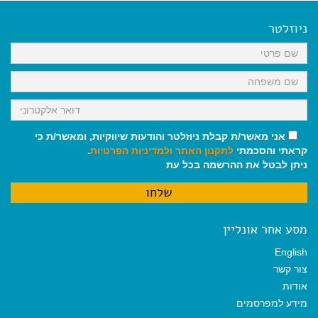
e
i
i
t
e
b
l
l
s
g
o
A
r
ניוזלטר
o
p
a
k
p
m
אני מאשר/ת קבלת ניוזלטר והודעות שיווקיות, ומאשר/ת כי
קראתי והסכמתי
לתקנון האתר
ולמדיניות הפרטיות
.
ניתן לבטל את ההרשמה בכל עת
מסע אחר אונליין
English
צור קשר
אודות
מידע למפרסמים