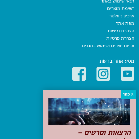
תנאי שימוש באתר
רשימת מוצרים
ארכיון ניוזלטר
מפת אתר
הצהרת נגישות
הצהרת פרטיות
זכויות יוצרים ושימוש בתכנים
מסע אחר ברשת
קטגוריות פופולריות
יעדים
טיולים בישראל
מלונות בוטיק בישראל
טיפים והמלצות
הרצאות וסרטים –
הכנות לנסיעה