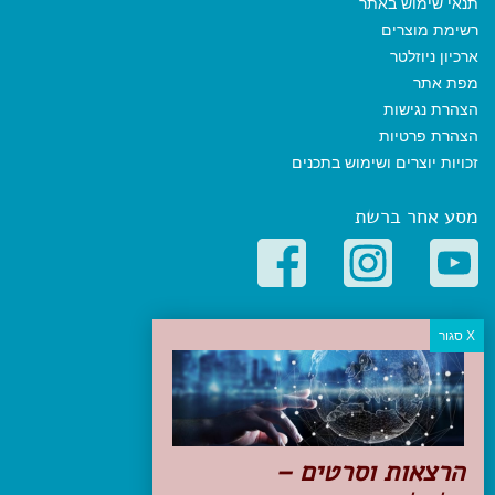
תנאי שימוש באתר
רשימת מוצרים
ארכיון ניוזלטר
מפת אתר
הצהרת נגישות
הצהרת פרטיות
זכויות יוצרים ושימוש בתכנים
מסע אחר ברשת
קטגוריות פופולריות
יעדים
טיולים בישראל
מלונות בוטיק בישראל
טיפים והמלצות
הרצאות וסרטים –
הכנות לנסיעה