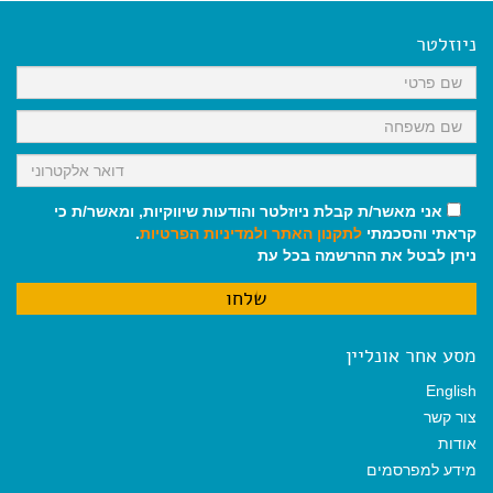
e
i
i
t
e
b
l
l
s
g
o
A
r
ניוזלטר
o
p
a
k
p
m
אני מאשר/ת קבלת ניוזלטר והודעות שיווקיות, ומאשר/ת כי
קראתי והסכמתי
לתקנון האתר
ולמדיניות הפרטיות
.
ניתן לבטל את ההרשמה בכל עת
מסע אחר אונליין
English
צור קשר
אודות
מידע למפרסמים