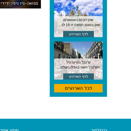
פפואה-ניו גיני: ידידי
שוק רובנס באנטוורפן
שוק בסגנון המאה ה-16 לכבודו של הצייר המפורסם, בן העיר, נערך ב-15 באוגוסט באנטוורפן
לדף האירוע
קרנבל נוטינג היל
הקרנבל השני בגודלו בעולם, עם מוזיקה, תהלוכות ותחפושות. לונדון
לדף האירוע
לכל הארועים
ניוזלטר
מסע אחר א