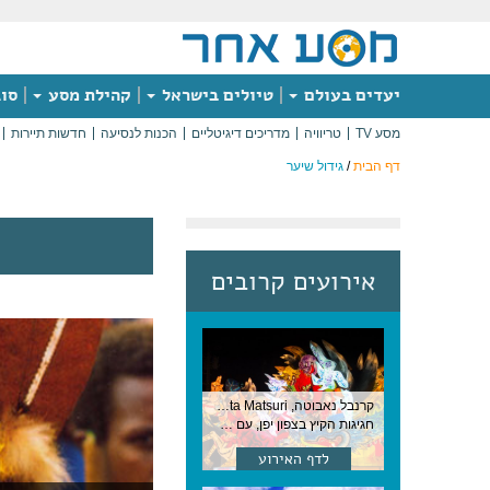
יעדים בעולם
טיולים בישראל
קהילת מסע
סוג
מסע TV
טריוויה
מדריכים דיגיטליים
הכנות לנסיעה
חדשות תיירות
דף הבית
/
גידול שיער
אירועים קרובים
קרנבל נאבוטה, Nebuta Matsuri ,יפן
חגיגות הקיץ בצפון יפן, עם תהלוכות ענק, ריקודים וזיקוקים. 6-2 באוגוסט, יפן
לדף האירוע