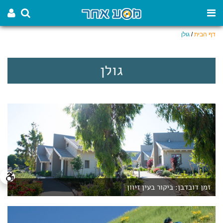
דף הבית
/
גולן
גולן
זמן דובדבן: ביקור בעין זיוון