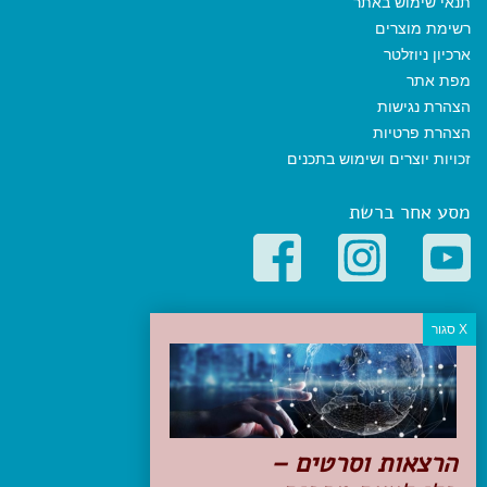
תנאי שימוש באתר
רשימת מוצרים
ארכיון ניוזלטר
מפת אתר
הצהרת נגישות
הצהרת פרטיות
זכויות יוצרים ושימוש בתכנים
מסע אחר ברשת
קטגוריות פופולריות
יעדים
טיולים בישראל
מלונות בוטיק בישראל
טיפים והמלצות
הרצאות וסרטים –
הכנות לנסיעה