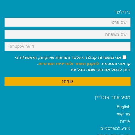
e
i
i
t
e
b
l
l
s
g
o
A
r
ניוזלטר
o
p
a
k
p
m
אני מאשר/ת קבלת ניוזלטר והודעות שיווקיות, ומאשר/ת כי
קראתי והסכמתי
לתקנון האתר
ולמדיניות הפרטיות
.
ניתן לבטל את ההרשמה בכל עת
מסע אחר אונליין
English
צור קשר
אודות
מידע למפרסמים