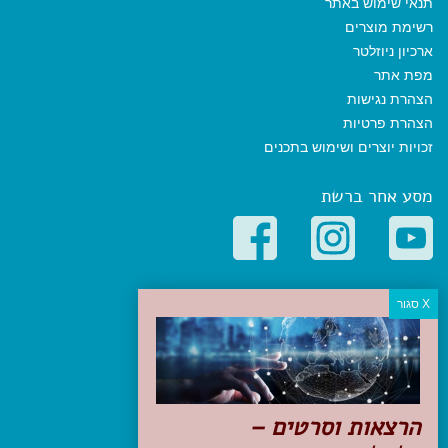
תנאי שימוש באתר
רשימת מוצרים
ארכיון ניוזלטר
מפת אתר
הצהרת נגישות
הצהרת פרטיות
זכויות יוצרים ושימוש בתכנים
מסע אחר ברשת
קטגוריות פופולריות
יעדים
טיולים בישראל
מלונות בוטיק בישראל
טיפים והמלצות
הרצאות וסרטים –
הכנות לנסיעה