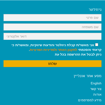
e
i
i
t
e
b
l
l
s
g
o
A
r
ניוזלטר
o
p
a
k
p
m
אני מאשר/ת קבלת ניוזלטר והודעות שיווקיות, ומאשר/ת כי
קראתי והסכמתי
לתקנון האתר
ולמדיניות הפרטיות
.
ניתן לבטל את ההרשמה בכל עת
מסע אחר אונליין
English
צור קשר
אודות
מידע למפרסמים