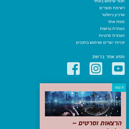
תנאי שימוש באתר
רשימת מוצרים
ארכיון ניוזלטר
מפת אתר
הצהרת נגישות
הצהרת פרטיות
זכויות יוצרים ושימוש בתכנים
מסע אחר ברשת
קטגוריות פופולריות
יעדים
טיולים בישראל
מלונות בוטיק בישראל
טיפים והמלצות
הרצאות וסרטים –
הכנות לנסיעה