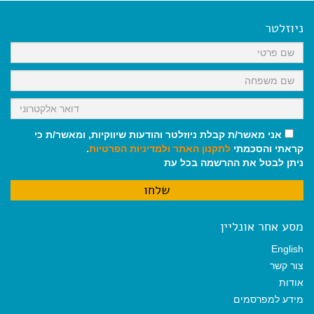
e
i
i
t
e
b
l
l
s
g
o
A
r
ניוזלטר
o
p
a
k
p
m
אני מאשר/ת קבלת ניוזלטר והודעות שיווקיות, ומאשר/ת כי
קראתי והסכמתי
לתקנון האתר
ולמדיניות הפרטיות
.
ניתן לבטל את ההרשמה בכל עת
מסע אחר אונליין
English
צור קשר
אודות
מידע למפרסמים