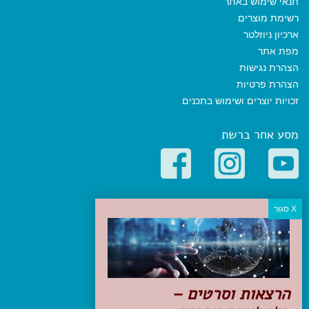
תנאי שימוש באתר
רשימת מוצרים
ארכיון ניוזלטר
מפת אתר
הצהרת נגישות
הצהרת פרטיות
זכויות יוצרים ושימוש בתכנים
מסע אחר ברשת
קטגוריות פופולריות
יעדים
טיולים בישראל
מלונות בוטיק בישראל
טיפים והמלצות
הרצאות וסרטים –
הכנות לנסיעה