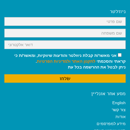
e
i
i
t
e
b
l
l
s
g
o
A
r
ניוזלטר
o
p
a
k
p
m
אני מאשר/ת קבלת ניוזלטר והודעות שיווקיות, ומאשר/ת כי
קראתי והסכמתי
לתקנון האתר
ולמדיניות הפרטיות
.
ניתן לבטל את ההרשמה בכל עת
מסע אחר אונליין
English
צור קשר
אודות
מידע למפרסמים