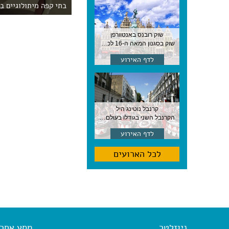
בתי קפה מיתולוגיים ב
שוק רובנס באנטוורפן
שוק בסגנון המאה ה-16 לכבודו של הצייר המפורסם, בן העיר, נערך ב-15 באוגוסט באנטוורפן
לדף האירוע
קרנבל נוטינג היל
הקרנבל השני בגודלו בעולם, עם מוזיקה, תהלוכות ותחפושות. לונדון
לדף האירוע
לכל הארועים
ניוזלטר
מסע אחר א