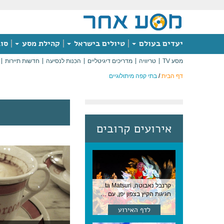
יעדים בעולם
טיולים בישראל
קהילת מסע
סוג
מסע TV
טריוויה
מדריכים דיגיטליים
הכנות לנסיעה
חדשות תיירות
דף הבית
/
בתי קפה מיתולוגיים
אירועים קרובים
קרנבל נאבוטה, Nebuta Matsuri ,יפן
חגיגות הקיץ בצפון יפן, עם תהלוכות ענק, ריקודים וזיקוקים. 6-2 באוגוסט, יפן
לדף האירוע