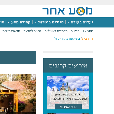
יעדים בעולם
טיולים בישראל
קהילת מסע
סוג
מסע TV
טריוויה
מדריכים דיגיטליים
הכנות לנסיעה
חדשות תיירות
דף הבית
/
בתי קפה באזורי טיול
אירועים קרובים
שוק רובנס באנטוורפן
שוק בסגנון המאה ה-16 לכבודו של הצייר המפורסם, בן העיר, נערך ב-15 באוגוסט באנטוורפן
לדף האירוע