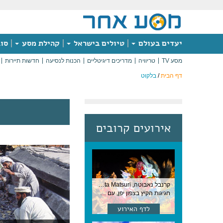
יעדים בעולם
טיולים בישראל
קהילת מסע
סוג
מסע TV
טריוויה
מדריכים דיגיטליים
הכנות לנסיעה
חדשות תיירות
דף הבית
/
בלקוט
אירועים קרובים
קרנבל נאבוטה, Nebuta Matsuri ,יפן
חגיגות הקיץ בצפון יפן, עם תהלוכות ענק, ריקודים וזיקוקים. 6-2 באוגוסט, יפן
לדף האירוע