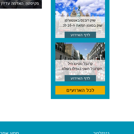
פקיסטן: האדמה עדיין 
שוק רובנס באנטוורפן
שוק בסגנון המאה ה-16 לכבודו של הצייר המפורסם, בן העיר, נערך ב-15 באוגוסט באנטוורפן
לדף האירוע
קרנבל נוטינג היל
הקרנבל השני בגודלו בעולם, עם מוזיקה, תהלוכות ותחפושות. לונדון
לדף האירוע
לכל הארועים
ניוזלטר
מסע אחר א