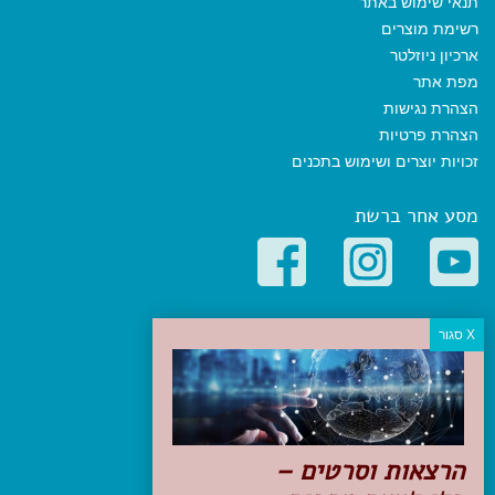
תנאי שימוש באתר
רשימת מוצרים
ארכיון ניוזלטר
מפת אתר
הצהרת נגישות
הצהרת פרטיות
זכויות יוצרים ושימוש בתכנים
מסע אחר ברשת
קטגוריות פופולריות
יעדים
טיולים בישראל
מלונות בוטיק בישראל
טיפים והמלצות
הרצאות וסרטים –
הכנות לנסיעה