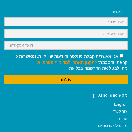
e
i
i
t
e
b
l
l
s
g
o
A
r
ניוזלטר
o
p
a
k
p
m
אני מאשר/ת קבלת ניוזלטר והודעות שיווקיות, ומאשר/ת כי
קראתי והסכמתי
לתקנון האתר
ולמדיניות הפרטיות
.
ניתן לבטל את ההרשמה בכל עת
מסע אחר אונליין
English
צור קשר
אודות
מידע למפרסמים