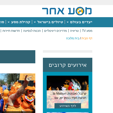
יעדים בעולם
טיולים בישראל
קהילת מסע
סוג
מסע TV
טריוויה
מדריכים דיגיטליים
הכנות לנסיעה
חדשות תיירות
דף הבית
/
בית מלוכה
אירועים קרובים
קרנבל נאבוטה, Nebuta Matsuri ,יפן
חגיגות הקיץ בצפון יפן, עם תהלוכות ענק, ריקודים וזיקוקים. 6-2 באוגוסט, יפן
לדף האירוע