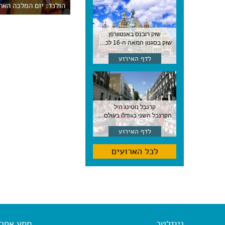
הולנד: יום המלכה האח
שוק רובנס באנטוורפן
שוק בסגנון המאה ה-16 לכבודו של הצייר המפורסם, בן העיר, נערך ב-15 באוגוסט באנטוורפן
לדף האירוע
קרנבל נוטינג היל
הקרנבל השני בגודלו בעולם, עם מוזיקה, תהלוכות ותחפושות. לונדון
לדף האירוע
לכל הארועים
ניוזלטר
מסע אחר א