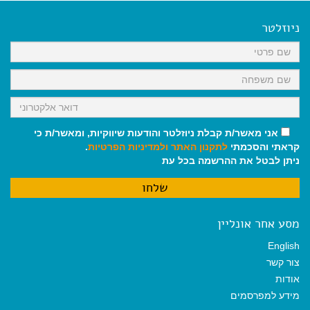
e
i
i
t
e
b
l
l
s
g
o
A
r
ניוזלטר
o
p
a
k
p
m
אני מאשר/ת קבלת ניוזלטר והודעות שיווקיות, ומאשר/ת כי
קראתי והסכמתי
לתקנון האתר
ולמדיניות הפרטיות
.
ניתן לבטל את ההרשמה בכל עת
מסע אחר אונליין
English
צור קשר
אודות
מידע למפרסמים