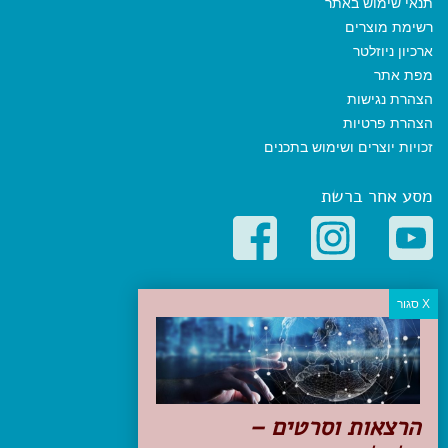
תנאי שימוש באתר
רשימת מוצרים
ארכיון ניוזלטר
מפת אתר
הצהרת נגישות
הצהרת פרטיות
זכויות יוצרים ושימוש בתכנים
מסע אחר ברשת
קטגוריות פופולריות
יעדים
טיולים בישראל
מלונות בוטיק בישראל
טיפים והמלצות
הרצאות וסרטים –
הכנות לנסיעה