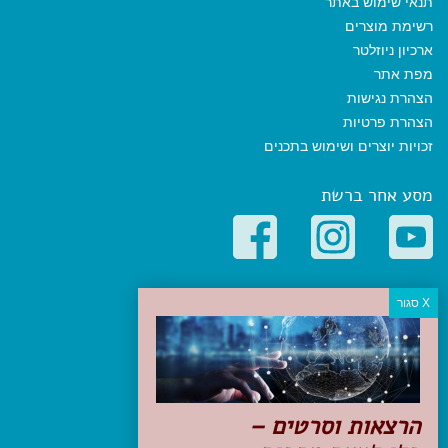
תנאי שימוש באתר
רשימת מוצרים
ארכיון ניוזלטר
מפת אתר
הצהרת נגישות
הצהרת פרטיות
זכויות יוצרים ושימוש בתכנים
מסע אחר ברשת
קטגוריות פופולריות
יעדים
טיולים בישראל
מלונות בוטיק בישראל
טיפים והמלצות
הרצאות וסרטים –
הכנות לנסיעה