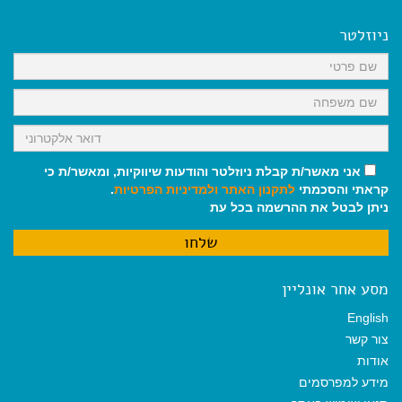
e
i
i
t
e
b
l
l
s
g
o
A
r
ניוזלטר
o
p
a
k
p
m
אני מאשר/ת קבלת ניוזלטר והודעות שיווקיות, ומאשר/ת כי
קראתי והסכמתי
לתקנון האתר
ולמדיניות הפרטיות
.
ניתן לבטל את ההרשמה בכל עת
מסע אחר אונליין
English
צור קשר
אודות
מידע למפרסמים