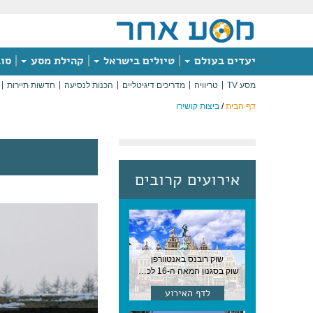
יעדים בעולם
טיולים בישראל
קהילת מסע
סוג
מסע TV
טריוויה
מדריכים דיגיטליים
הכנות לנסיעה
חדשות תיירות
דף הבית
/
ביצות קושירו
אירועים קרובים
שוק רובנס באנטוורפן
שוק בסגנון המאה ה-16 לכבודו של הצייר המפורסם, בן העיר, נערך ב-15 באוגוסט באנטוורפן
לדף האירוע