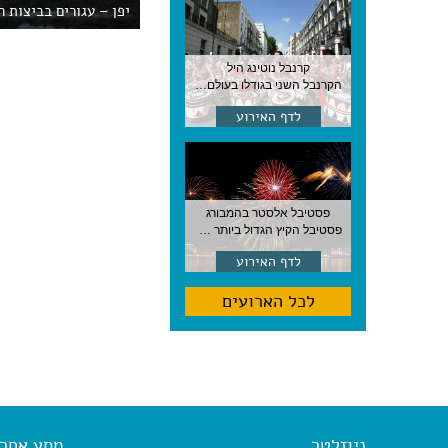
יפן – עגורים בביצות 
קרנבל נוטינג היל
הקרנבל השני בגודלו בעולם, עם מוזיקה, תהלוכות ותחפושות. לונדון
לדף האירוע
פסטיבל אלסטר בהמבורג
פסטיבל הקיץ הגדול ביותר בהמבורג, סוף אוגוסט, גרמניה
לדף האירוע
לכל הארועים
ניוזלטר
מסע אחר א