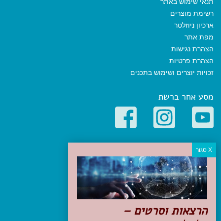
תנאי שימוש באתר
רשימת מוצרים
ארכיון ניוזלטר
מפת אתר
הצהרת נגישות
הצהרת פרטיות
זכויות יוצרים ושימוש בתכנים
מסע אחר ברשת
קטגוריות פופולריות
יעדים
טיולים בישראל
מלונות בוטיק בישראל
טיפים והמלצות
הרצאות וסרטים –
הכנות לנסיעה