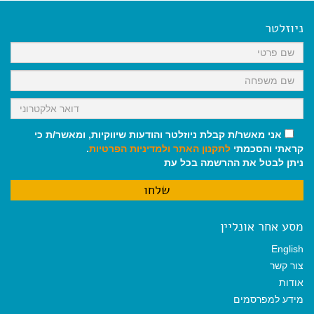
e
i
i
t
e
b
l
l
s
g
o
A
r
ניוזלטר
o
p
a
k
p
m
אני מאשר/ת קבלת ניוזלטר והודעות שיווקיות, ומאשר/ת כי
קראתי והסכמתי
לתקנון האתר
ולמדיניות הפרטיות
.
ניתן לבטל את ההרשמה בכל עת
מסע אחר אונליין
English
צור קשר
אודות
מידע למפרסמים