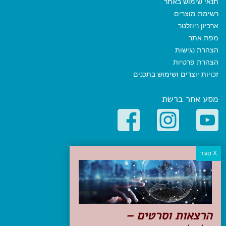
תנאי שימוש באתר
רשימת מוצרים
ארכיון ניוזלטר
מפת אתר
הצהרת נגישות
הצהרת פרטיות
זכויות יוצרים ושימוש בתכנים
מסע אחר ברשת
קטגוריות פופולריות
יעדים
טיולים בישראל
מלונות בוטיק בישראל
טיפים והמלצות
הרצאות וסרטים –
הכנות לנסיעה