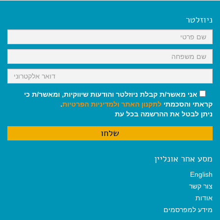
e
i
i
t
e
b
l
l
s
g
o
A
r
ניוזלטר
o
p
a
k
p
m
אני מאשר/ת קבלת ניוזלטר והודעות שיווקיות, ומאשר/ת כי
קראתי והסכמתי
לתקנון האתר
ולמדיניות הפרטיות
.
ניתן לבטל את ההרשמה בכל עת
מסע אחר אונליין
English
צור קשר
אודות
מידע למפרסמים