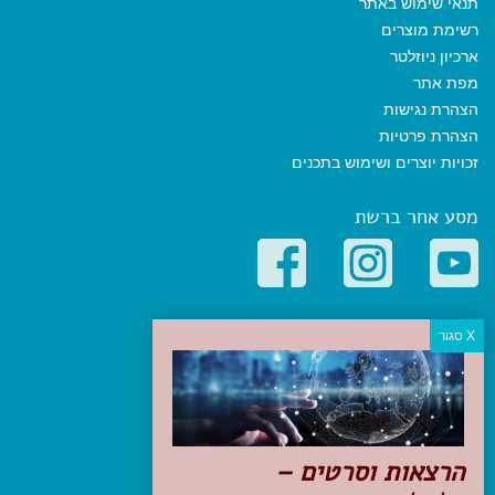
תנאי שימוש באתר
רשימת מוצרים
ארכיון ניוזלטר
מפת אתר
הצהרת נגישות
הצהרת פרטיות
זכויות יוצרים ושימוש בתכנים
מסע אחר ברשת
קטגוריות פופולריות
יעדים
טיולים בישראל
מלונות בוטיק בישראל
טיפים והמלצות
הרצאות וסרטים –
הכנות לנסיעה