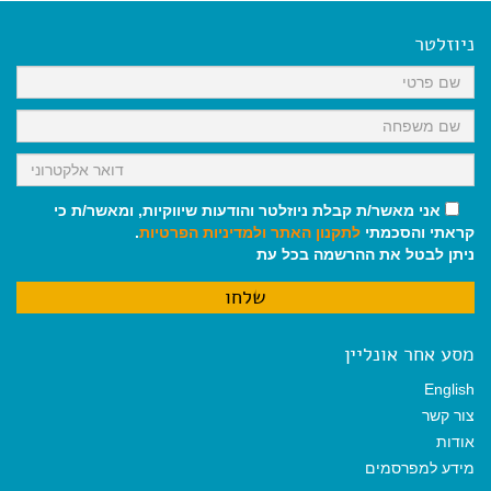
e
i
i
t
e
b
l
l
s
g
o
A
r
ניוזלטר
o
p
a
k
p
m
אני מאשר/ת קבלת ניוזלטר והודעות שיווקיות, ומאשר/ת כי
קראתי והסכמתי
לתקנון האתר
ולמדיניות הפרטיות
.
ניתן לבטל את ההרשמה בכל עת
מסע אחר אונליין
English
צור קשר
אודות
מידע למפרסמים