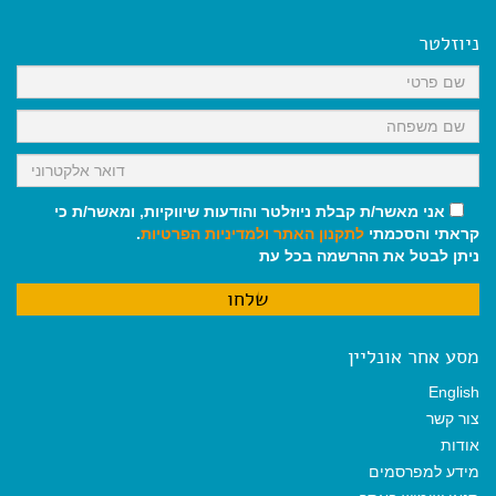
e
i
i
t
e
b
l
l
s
g
o
A
r
ניוזלטר
o
p
a
k
p
m
אני מאשר/ת קבלת ניוזלטר והודעות שיווקיות, ומאשר/ת כי
קראתי והסכמתי
לתקנון האתר
ולמדיניות הפרטיות
.
ניתן לבטל את ההרשמה בכל עת
מסע אחר אונליין
English
צור קשר
אודות
מידע למפרסמים