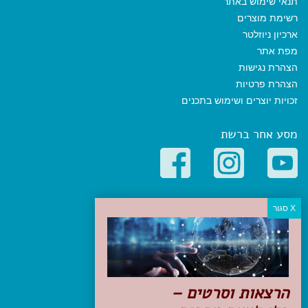
תנאי שימוש באתר
רשימת מוצרים
ארכיון ניוזלטר
מפת אתר
הצהרת נגישות
הצהרת פרטיות
זכויות יוצרים ושימוש בתכנים
מסע אחר ברשת
קטגוריות פופולריות
יעדים
טיולים בישראל
מלונות בוטיק בישראל
טיפים והמלצות
הרצאות וסרטים –
הכנות לנסיעה