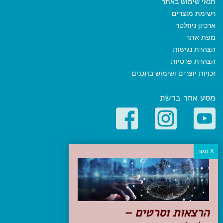
תנאי שימוש באתר
רשימת מוצרים
ארכיון ניוזלטר
מפת אתר
הצהרת נגישות
הצהרת פרטיות
זכויות יוצרים ושימוש בתכנים
מסע אחר ברשת
קטגוריות פופולריות
יעדים
טיולים בישראל
מלונות בוטיק בישראל
טיפים והמלצות
הרצאות וסרטים –
הכנות לנסיעה