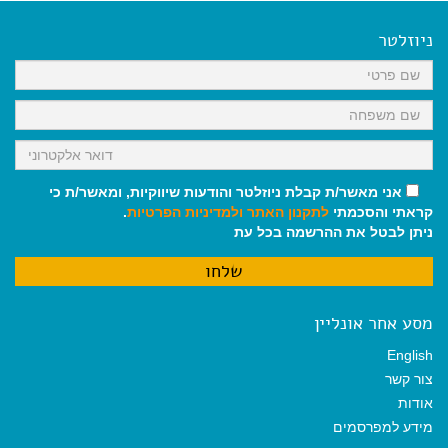
e
i
i
t
e
b
l
l
s
g
o
A
r
ניוזלטר
o
p
a
k
p
m
אני מאשר/ת קבלת ניוזלטר והודעות שיווקיות, ומאשר/ת כי
קראתי והסכמתי
לתקנון האתר
ולמדיניות הפרטיות
.
ניתן לבטל את ההרשמה בכל עת
מסע אחר אונליין
English
צור קשר
אודות
מידע למפרסמים