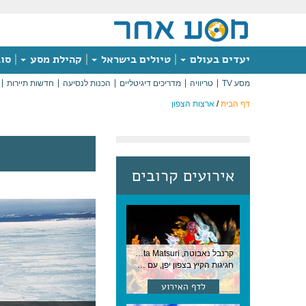
יעדים בעולם
טיולים בישראל
קהילת מסע
סוג
מסע TV
טריוויה
מדריכים דיגיטליים
הכנות לנסיעה
חדשות תיירות
דף הבית
/
ארצות הצפון
אירועים קרובים
קרנבל נאבוטה, Nebuta Matsuri ,יפן
חגיגות הקיץ בצפון יפן, עם תהלוכות ענק, ריקודים וזיקוקים. 6-2 באוגוסט, יפן
לדף האירוע