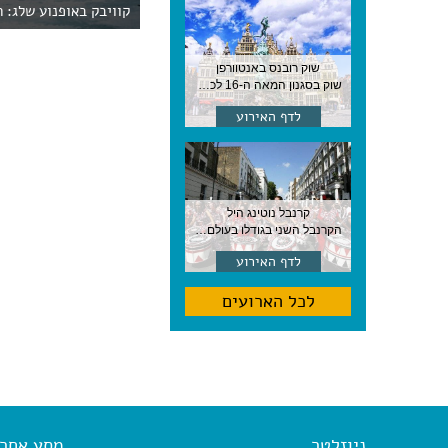
קוויבק באופנוע שלג: 
שוק רובנס באנטוורפן
שוק בסגנון המאה ה-16 לכבודו של הצייר המפורסם, בן העיר, נערך ב-15 באוגוסט באנטוורפן
לדף האירוע
קרנבל נוטינג היל
הקרנבל השני בגודלו בעולם, עם מוזיקה, תהלוכות ותחפושות. לונדון
לדף האירוע
לכל הארועים
ניוזלטר
מסע אחר א