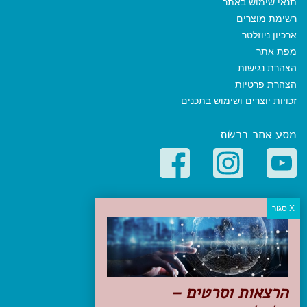
תנאי שימוש באתר
רשימת מוצרים
ארכיון ניוזלטר
מפת אתר
הצהרת נגישות
הצהרת פרטיות
זכויות יוצרים ושימוש בתכנים
מסע אחר ברשת
קטגוריות פופולריות
יעדים
טיולים בישראל
מלונות בוטיק בישראל
טיפים והמלצות
הרצאות וסרטים –
הכנות לנסיעה