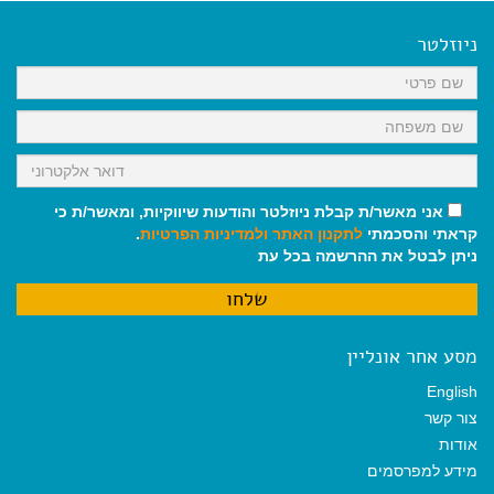
e
i
i
t
e
b
l
l
s
g
o
A
r
ניוזלטר
o
p
a
k
p
m
אני מאשר/ת קבלת ניוזלטר והודעות שיווקיות, ומאשר/ת כי
קראתי והסכמתי
לתקנון האתר
ולמדיניות הפרטיות
.
ניתן לבטל את ההרשמה בכל עת
מסע אחר אונליין
English
צור קשר
אודות
מידע למפרסמים