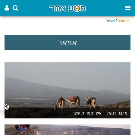
דף הבית
/
אפאר
אפאר
מדבר דנקיל – אש ותמרות עשן