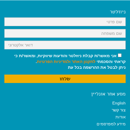
e
i
i
t
e
b
l
l
s
g
o
A
r
ניוזלטר
o
p
a
k
p
m
אני מאשר/ת קבלת ניוזלטר והודעות שיווקיות, ומאשר/ת כי
קראתי והסכמתי
לתקנון האתר
ולמדיניות הפרטיות
.
ניתן לבטל את ההרשמה בכל עת
מסע אחר אונליין
English
צור קשר
אודות
מידע למפרסמים