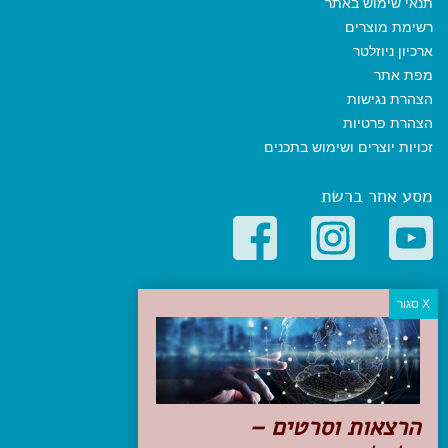
תנאי שימוש באתר
רשימת מוצרים
ארכיון ניוזלטר
מפת אתר
הצהרת נגישות
הצהרת פרטיות
זכויות יוצרים ושימוש בתכנים
מסע אחר ברשת
קטגוריות פופולריות
יעדים
טיולים בישראל
מלונות בוטיק בישראל
טיפים והמלצות
הרצאות וסרטים –
הכנות לנסיעה