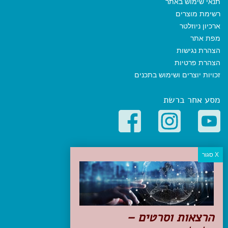
תנאי שימוש באתר
רשימת מוצרים
ארכיון ניוזלטר
מפת אתר
הצהרת נגישות
הצהרת פרטיות
זכויות יוצרים ושימוש בתכנים
מסע אחר ברשת
קטגוריות פופולריות
יעדים
טיולים בישראל
מלונות בוטיק בישראל
טיפים והמלצות
הרצאות וסרטים –
הכנות לנסיעה