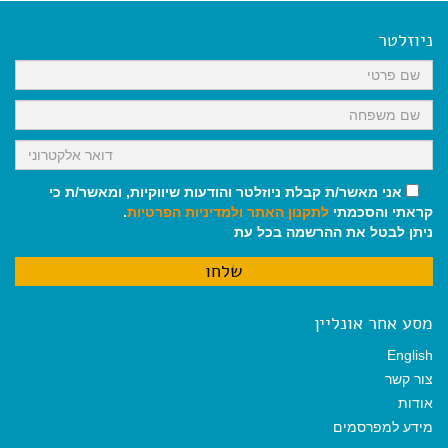
e
i
i
t
e
b
l
l
s
g
o
A
r
ניוזלטר
o
p
a
k
p
m
אני מאשר/ת קבלת ניוזלטר והודעות שיווקיות, ומאשר/ת כי
קראתי והסכמתי
לתקנון האתר
ולמדיניות הפרטיות
.
ניתן לבטל את ההרשמה בכל עת
מסע אחר אונליין
English
צור קשר
אודות
מידע למפרסמים