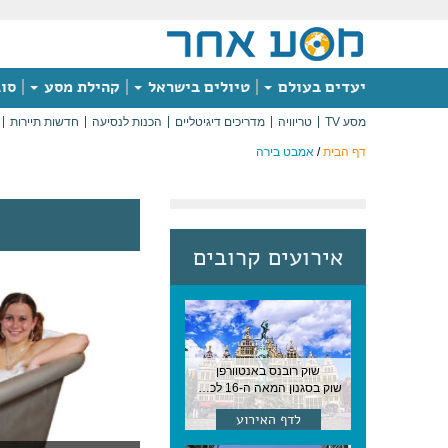
יעדים בעולם
טיולים בישראל
קהילת מסע
סוג
מסע TV
טריוויה
מדריכים דיגיטליים
הכנות לנסיעה
חדשות תיירות
דף הבית
/
אמבט בירה
אירועים קרובים
שוק רובנס באנטוורפן
שוק בסגנון המאה ה-16 לכבודו של הצייר המפורסם, בן העיר, נערך ב-15 באוגוסט באנטוורפן
לדף האירוע