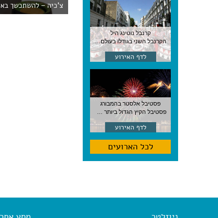
צ'כיה – להשתכשך באמ
קרנבל נוטינג היל
הקרנבל השני בגודלו בעולם, עם מוזיקה, תהלוכות ותחפושות. לונדון
לדף האירוע
פסטיבל אלסטר בהמבורג
פסטיבל הקיץ הגדול ביותר בהמבורג, סוף אוגוסט, גרמניה
לדף האירוע
לכל הארועים
ניוזלטר
מסע אחר א