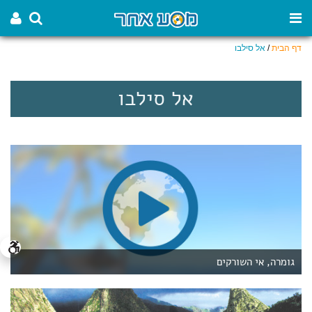
דף הבית
/
אל סילבו
אל סילבו
גומרה, אי השורקים