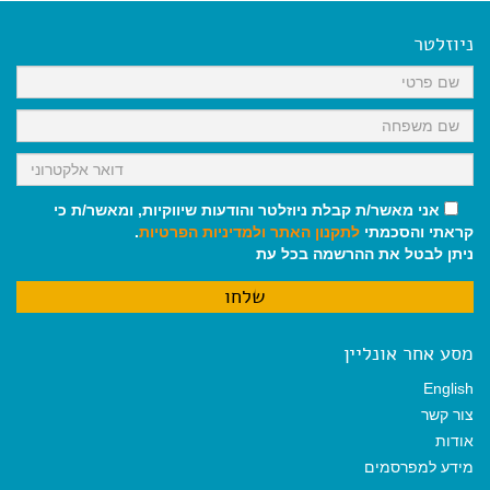
e
i
i
t
e
b
l
l
s
g
o
A
r
ניוזלטר
o
p
a
k
p
m
אני מאשר/ת קבלת ניוזלטר והודעות שיווקיות, ומאשר/ת כי
קראתי והסכמתי
לתקנון האתר
ולמדיניות הפרטיות
.
ניתן לבטל את ההרשמה בכל עת
מסע אחר אונליין
English
צור קשר
אודות
מידע למפרסמים