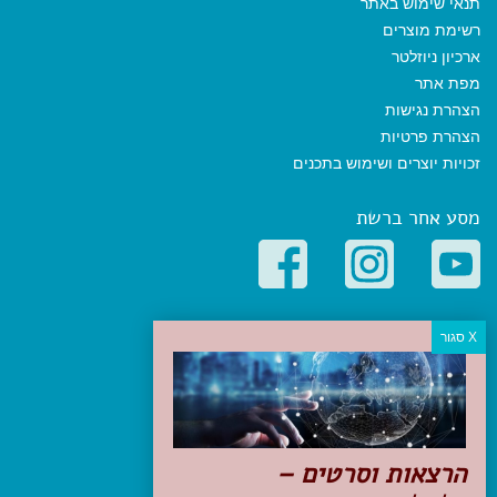
תנאי שימוש באתר
רשימת מוצרים
ארכיון ניוזלטר
מפת אתר
הצהרת נגישות
הצהרת פרטיות
זכויות יוצרים ושימוש בתכנים
מסע אחר ברשת
קטגוריות פופולריות
יעדים
טיולים בישראל
מלונות בוטיק בישראל
טיפים והמלצות
הרצאות וסרטים –
הכנות לנסיעה