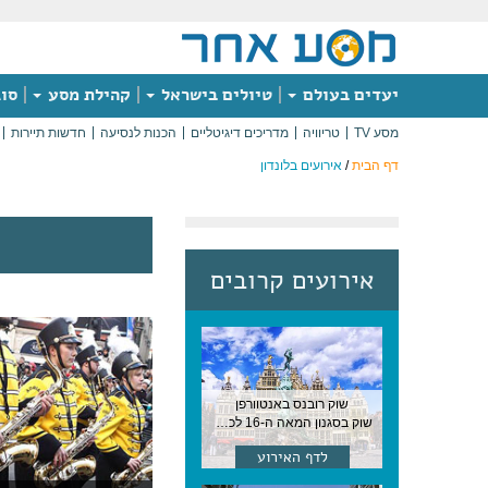
יעדים בעולם
טיולים בישראל
קהילת מסע
סוג
מסע TV
טריוויה
מדריכים דיגיטליים
הכנות לנסיעה
חדשות תיירות
דף הבית
/
אירועים בלונדון
אירועים קרובים
שוק רובנס באנטוורפן
שוק בסגנון המאה ה-16 לכבודו של הצייר המפורסם, בן העיר, נערך ב-15 באוגוסט באנטוורפן
לדף האירוע