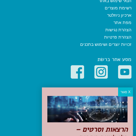
תנאי שימוש באתר
רשימת מוצרים
ארכיון ניוזלטר
מפת אתר
הצהרת נגישות
הצהרת פרטיות
זכויות יוצרים ושימוש בתכנים
מסע אחר ברשת
קטגוריות פופולריות
יעדים
טיולים בישראל
מלונות בוטיק בישראל
טיפים והמלצות
הרצאות וסרטים –
הכנות לנסיעה