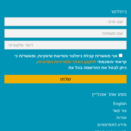
e
i
i
t
e
b
l
l
s
g
o
A
r
ניוזלטר
o
p
a
k
p
m
אני מאשר/ת קבלת ניוזלטר והודעות שיווקיות, ומאשר/ת כי
קראתי והסכמתי
לתקנון האתר
ולמדיניות הפרטיות
.
ניתן לבטל את ההרשמה בכל עת
מסע אחר אונליין
English
צור קשר
אודות
מידע למפרסמים