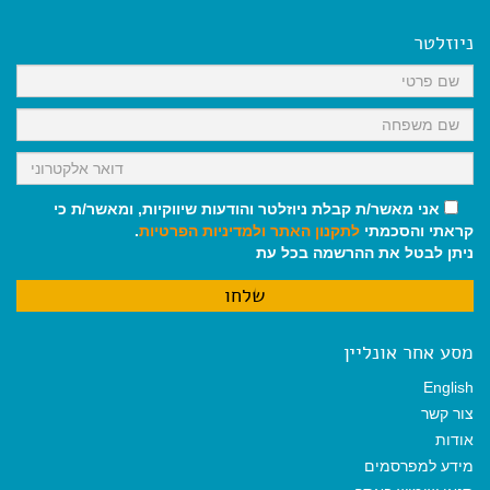
e
i
i
t
e
b
l
l
s
g
o
A
r
ניוזלטר
o
p
a
k
p
m
אני מאשר/ת קבלת ניוזלטר והודעות שיווקיות, ומאשר/ת כי
קראתי והסכמתי
לתקנון האתר
ולמדיניות הפרטיות
.
ניתן לבטל את ההרשמה בכל עת
מסע אחר אונליין
English
צור קשר
אודות
מידע למפרסמים