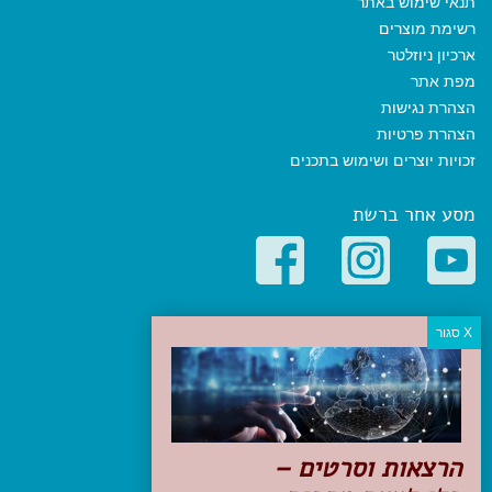
תנאי שימוש באתר
רשימת מוצרים
ארכיון ניוזלטר
מפת אתר
הצהרת נגישות
הצהרת פרטיות
זכויות יוצרים ושימוש בתכנים
מסע אחר ברשת
קטגוריות פופולריות
יעדים
טיולים בישראל
מלונות בוטיק בישראל
טיפים והמלצות
הרצאות וסרטים –
הכנות לנסיעה